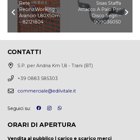
Rete
Sisas Staffa
Recinz.Working
Attacco A Palo Per
Arancio 1,80X50m
Disco Segn –
– 82121804
909036050
CONTATTI
S.P. per Andria Km 1,8 - Trani (BT)
+39 0883 585303
commerciale@edilvitale.it
Seguici su:
ORARI DI APERTURA
Vendita al pubblico | carico e scarico merci