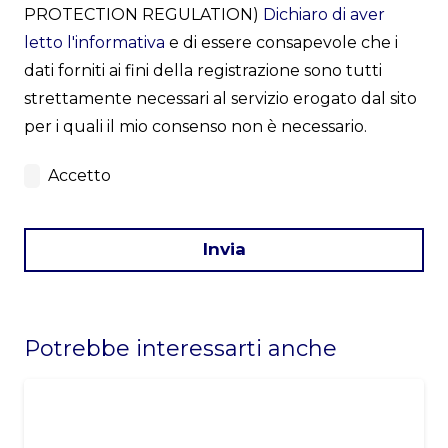
PROTECTION REGULATION)
Dichiaro di aver
letto l'informativa
e di essere consapevole che i
dati forniti ai fini della registrazione sono tutti
strettamente necessari al servizio erogato dal sito
per i quali il mio consenso non è necessario.
Accetto
Invia
This
field
Potrebbe interessarti anche
should
be
left
blank