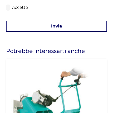
Accetto
Invia
This
field
Potrebbe interessarti anche
should
be
left
blank