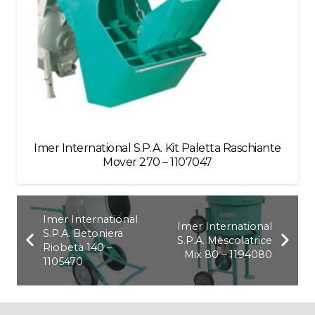
Imer International S.P.A. Kit Paletta Raschiante
Mover 270 – 1107047
Imer International
Imer International
S.P.A. Betoniera
S.P.A. Mescolatrice
Riobeta 140 –
Mix 80 – 1194080
1105470