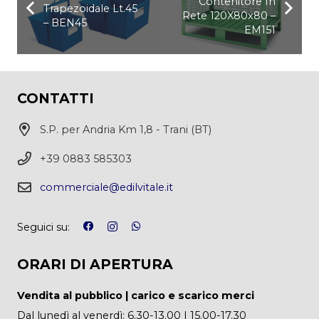
Contenitore In
Trapezoidale Lt.45
Rete 120X80x80 –
– BEN45
EM151
CONTATTI
S.P. per Andria Km 1,8 - Trani (BT)
+39 0883 585303
commerciale@edilvitale.it
Seguici su:
ORARI DI APERTURA
Vendita al pubblico | carico e scarico merci
Dal lunedì al venerdì: 6.30-13.00 | 15.00-17.30