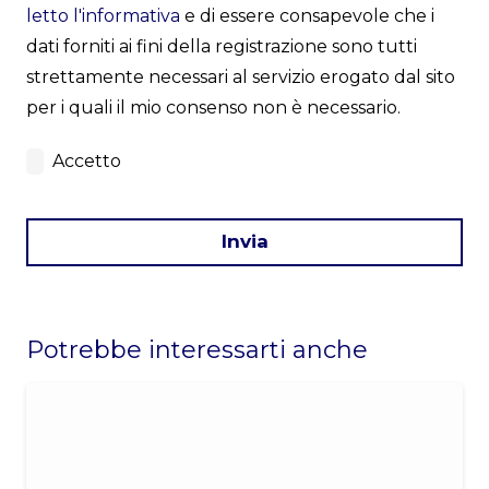
letto l'informativa
e di essere consapevole che i
dati forniti ai fini della registrazione sono tutti
strettamente necessari al servizio erogato dal sito
per i quali il mio consenso non è necessario.
Accetto
Invia
This
field
Potrebbe interessarti anche
should
be
left
blank