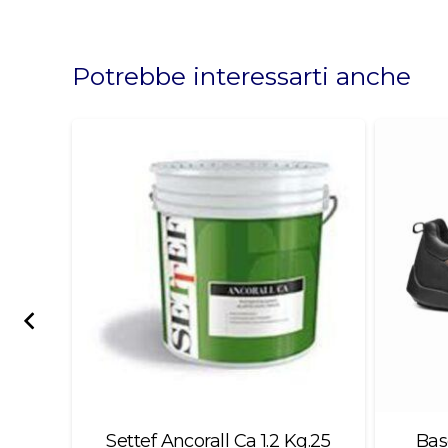
This
field
should
Potrebbe interessarti anche
be
left
blank
rya
Settef Ancorall Ca 1.2 Kg.25
Bas