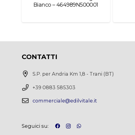
Bianco – 464989N500001
CONTATTI
S.P. per Andria Km 1,8 - Trani (BT)
+39 0883 585303
commerciale@edilvitale.it
Seguici su: