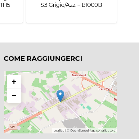
1TH5
S3 Grigio/Azz. – B1000B
Seg
COME RAGGIUNGERCI
+
−
Leaflet
| ©
OpenStreetMap
contributors