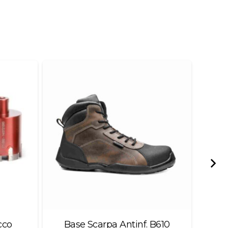
cco
Base Scarpa Antinf. B610
Im