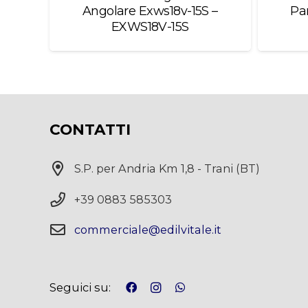
Angolare Exws18v-15S –
Pa
EXWS18V-15S
CONTATTI
S.P. per Andria Km 1,8 - Trani (BT)
+39 0883 585303
commerciale@edilvitale.it
Seguici su: