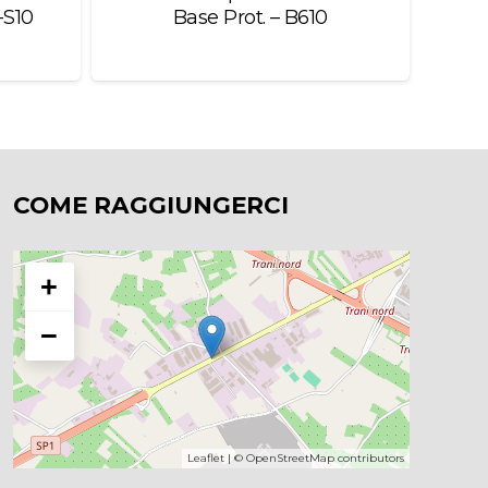
-S10
Base Prot. – B610
Mes
COME RAGGIUNGERCI
+
−
Leaflet
| ©
OpenStreetMap
contributors