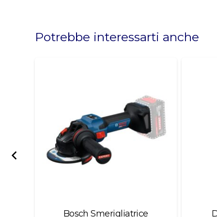
This
field
should
Potrebbe interessarti anche
be
left
blank
c –
Bosch Smerigliatrice
D