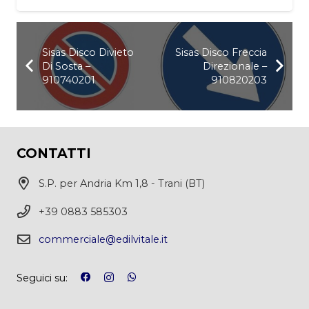
Sisas Disco Divieto
Sisas Disco Freccia
Di Sosta –
Direzionale –
910740201
910820203
CONTATTI
S.P. per Andria Km 1,8 - Trani (BT)
+39 0883 585303
commerciale@edilvitale.it
Seguici su: