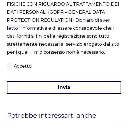
FISICHE CON RIGUARDO AL TRATTAMENTO DEI
DATI PERSONALI (GDPR – GENERAL DATA
PROTECTION REGULATION)
Dichiaro di aver
letto l'informativa
e di essere consapevole che i
dati forniti ai fini della registrazione sono tutti
strettamente necessari al servizio erogato dal sito
per i quali il mio consenso non è necessario.
Accetto
Invia
This
field
Potrebbe interessarti anche
should
be