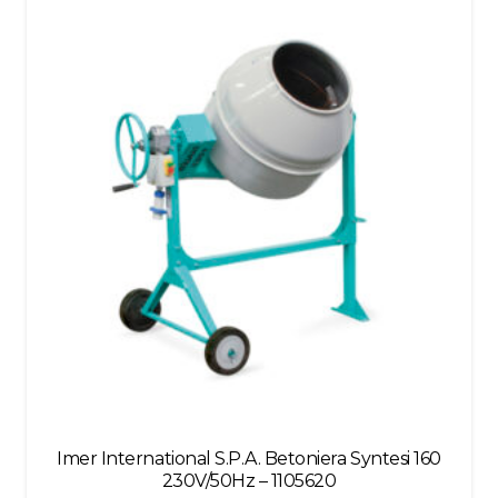
left
blank
Imer International S.P.A. Betoniera Syntesi 160
230V/50Hz – 1105620