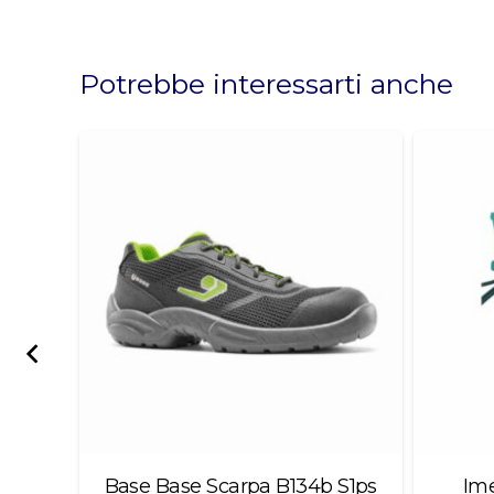
This
field
should
Potrebbe interessarti anche
be
left
blank
.A.
Base Base Scarpa B134b S1ps
Ime