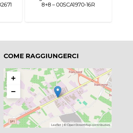
82671
8+8 – 00SCA1970-16R
COME RAGGIUNGERCI
+
−
Leaflet
| ©
OpenStreetMap
contributors