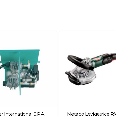
r International S.P.A.
Metabo Levigatrice Rf