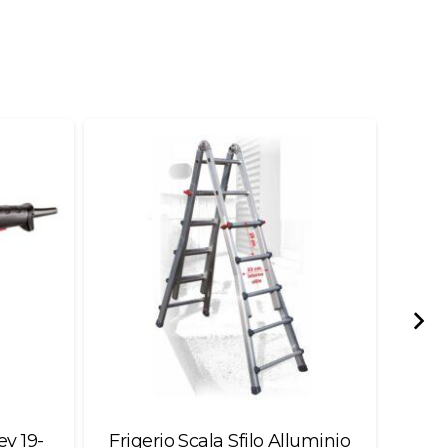
ev 19-
Frigerio Scala Sfilo Alluminio
Mas