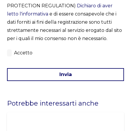
PROTECTION REGULATION)
Dichiaro di aver
letto l'informativa
e di essere consapevole che i
dati forniti ai fini della registrazione sono tutti
strettamente necessari al servizio erogato dal sito
per i quali il mio consenso non è necessario.
Accetto
Invia
This
field
Potrebbe interessarti anche
should
be
left
blank