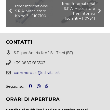
Imer International
Imer International
S.P.A. Miscelatore
S.P.A. Miscelatore
Per Intonaci
Koine 3 – 1107100
Isolanti – 1107541
CONTATTI
S.P. per Andria Km 1,8 - Trani (BT)
+39 0883 585303
commerciale@edilvitale.it
Seguici su:
ORARI DI APERTURA
Vendita al pubblico | carico e scarico merci