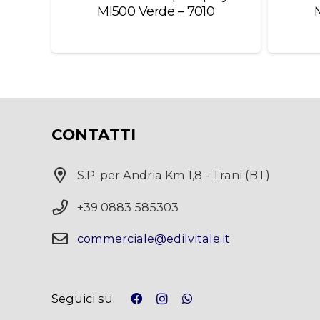
C
Ml500 Verde – 7010
CONTATTI
S.P. per Andria Km 1,8 - Trani (BT)
+39 0883 585303
commerciale@edilvitale.it
Seguici su: