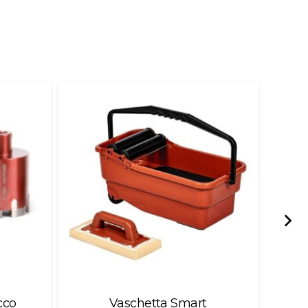
cco
Vaschetta Smart
Frig