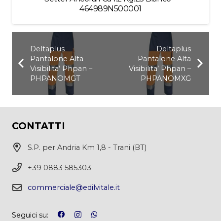
464989N500001
Deltaplus
Deltaplus
Pantalone Alta
Pantalone Alta
Visibilita’ Phpan –
Visibilita’ Phpan –
PHPANOMGT
PHPANOMXG
CONTATTI
S.P. per Andria Km 1,8 - Trani (BT)
+39 0883 585303
commerciale@edilvitale.it
Seguici su: