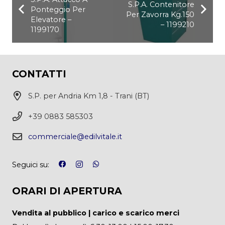
S.P.A. Contenitore
Ponteggio Per
Per Zavorra Kg.150
Elevatore –
– 1199210
1199170
CONTATTI
S.P. per Andria Km 1,8 - Trani (BT)
+39 0883 585303
commerciale@edilvitale.it
Seguici su:
ORARI DI APERTURA
Vendita al pubblico | carico e scarico merci