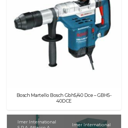
Bosch Martello Bosch Gbh5/40 Dce – GBH5-
40DCE
Imer International
Imer International
S.P.A. Attacco A