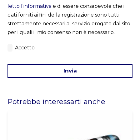
letto l'informativa
e di essere consapevole che i
dati forniti ai fini della registrazione sono tutti
strettamente necessari al servizio erogato dal sito
per i quali il mio consenso non è necessario.
Accetto
Invia
This
field
Potrebbe interessarti anche
should
be
left
blank