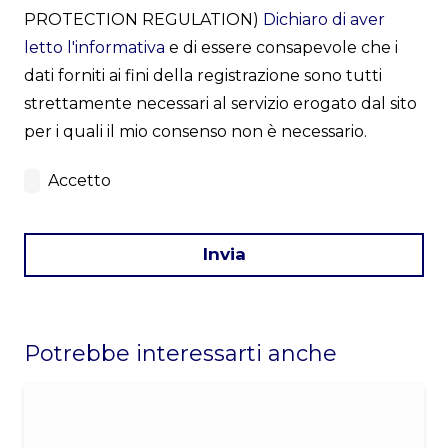
PROTECTION REGULATION)
Dichiaro di aver
letto l'informativa
e di essere consapevole che i
dati forniti ai fini della registrazione sono tutti
strettamente necessari al servizio erogato dal sito
per i quali il mio consenso non è necessario.
Accetto
Invia
This
field
Potrebbe interessarti anche
should
be
left
blank