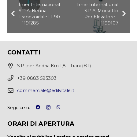
Imer International
Imer International
S.P.A. Benna
S.P.A. Morsetto
Trapezoidale Lt.90
Per Elevatore –
– 1191285
1199107
CONTATTI
S.P. per Andria Km 1,8 - Trani (BT)
+39 0883 585303
commerciale@edilvitale.it
Seguici su:
ORARI DI APERTURA
Vendita al pubblico | carico e scarico merci