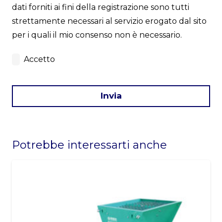
dati forniti ai fini della registrazione sono tutti
strettamente necessari al servizio erogato dal sito
per i quali il mio consenso non è necessario.
Accetto
Invia
This
field
Potrebbe interessarti anche
should
be
left
blank