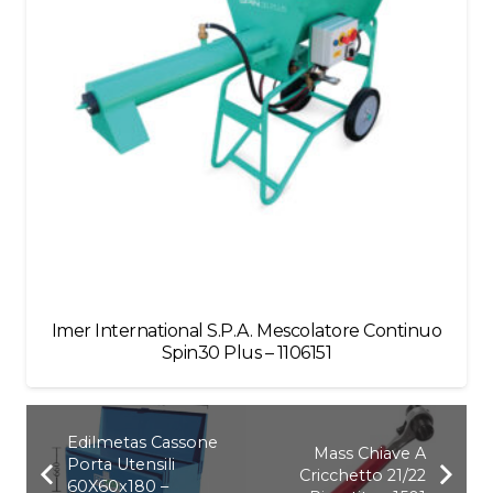
Imer International S.P.A. Mescolatore Continuo
Spin30 Plus – 1106151
Edilmetas Cassone
Mass Chiave A
Porta Utensili
Cricchetto 21/22
60X60x180 –