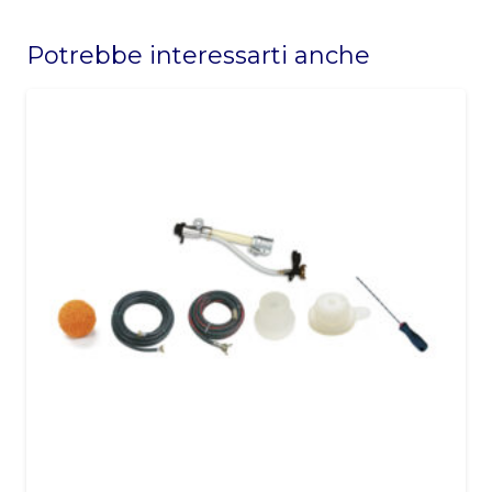
This
field
Potrebbe interessarti anche
should
be
left
blank