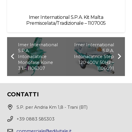
Imer International S.P.A. Kit Malta
Premiscelata/Tradizionale – 1107005
Imer International
Imer International
S.P.A.
S.P.A.
Intonacatrice
Intonacatrice Step
Monofase Koine
120 400V 50Hz –
3.1 – 1106307
1106091
CONTATTI
S.P. per Andria Km 1,8 - Trani (BT)
+39 0883 585303
commerciale@edilvitale.it