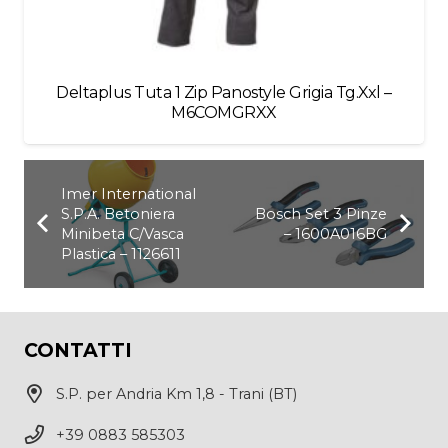
Deltaplus Tuta 1 Zip Panostyle Grigia Tg.Xxl –
M6COMGRXX
Imer International
S.P.A. Betoniera
Bosch Set 3 Pinze
Minibeta C/Vasca
– 1600A016BG
Plastica – 1126611
CONTATTI
S.P. per Andria Km 1,8 - Trani (BT)
+39 0883 585303