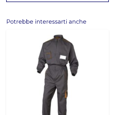
This
field
Potrebbe interessarti anche
should
be
left
blank