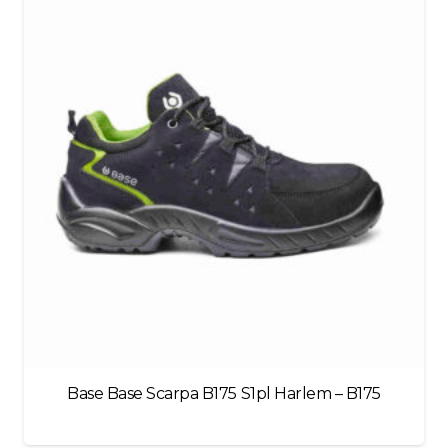
left
blank
Base Base Scarpa B175 S1pl Harlem – B175