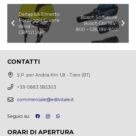
Deltaplus Elmetto
Bosch Soffiatore
Ponteggio Granite
Bosch Gbl 18V-
Wind –
800 – GBL18V-800
GRAWIJAFL
CONTATTI
S.P. per Andria Km 1,8 - Trani (BT)
+39 0883 585303
commerciale@edilvitale.it
Seguici su:
ORARI DI APERTURA