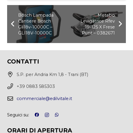
Bosch Lampada
Metabo
Cantiere Bosch
Levigatrice Rfev
Gli18v-10000C –
19-125 X Frese
GLI18V-10000C
Punt – 0382671
CONTATTI
S.P. per Andria Km 1,8 - Trani (BT)
+39 0883 585303
commerciale@edilvitale.it
Seguici su:
ORARI DI APERTURA