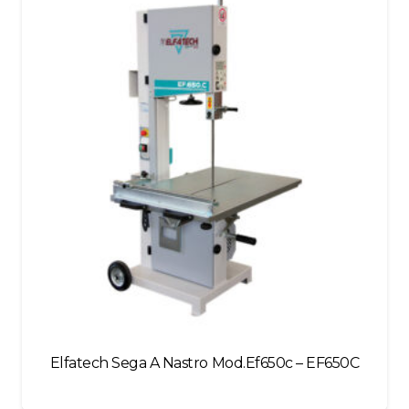
left
blank
Elfatech Sega A Nastro Mod.Ef650c – EF650C