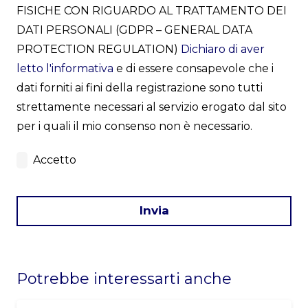
FISICHE CON RIGUARDO AL TRATTAMENTO DEI
DATI PERSONALI (GDPR – GENERAL DATA
PROTECTION REGULATION)
Dichiaro di aver
letto l'informativa
e di essere consapevole che i
dati forniti ai fini della registrazione sono tutti
strettamente necessari al servizio erogato dal sito
per i quali il mio consenso non è necessario.
Accetto
Invia
This
field
Potrebbe interessarti anche
should
be