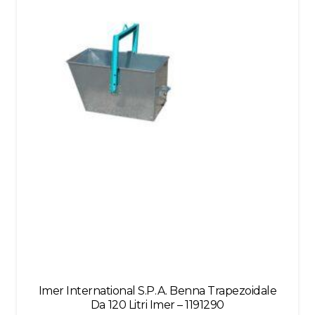
left
blank
Imer International S.P.A. Benna Trapezoidale
Da 120 Litri Imer – 1191290