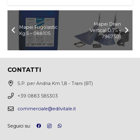
Mapei Drain
Mapei Fugolastic
Vertical D.75 –
Kg.5 – 088105
7967301
CONTATTI
S.P. per Andria Km 1,8 - Trani (BT)
+39 0883 585303
commerciale@edilvitale.it
Seguici su: