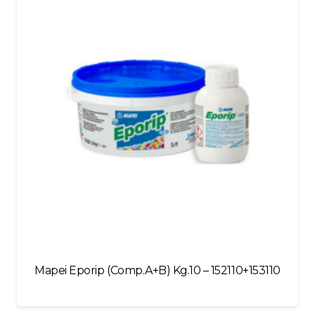
blank
Mapei Eporip (Comp.A+B) Kg.10 – 152110+153110