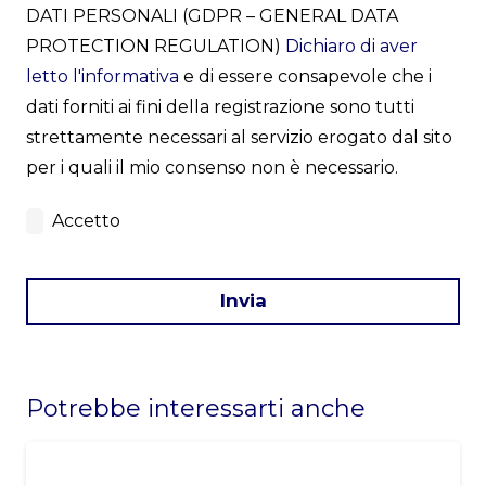
DATI PERSONALI (GDPR – GENERAL DATA
PROTECTION REGULATION)
Dichiaro di aver
letto l'informativa
e di essere consapevole che i
dati forniti ai fini della registrazione sono tutti
strettamente necessari al servizio erogato dal sito
per i quali il mio consenso non è necessario.
Accetto
Invia
This
field
Potrebbe interessarti anche
should
be
left