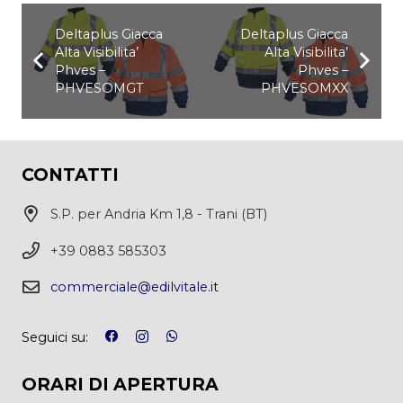
Deltaplus Giacca
Deltaplus Giacca
Alta Visibilita’
Alta Visibilita’
Phves –
Phves –
PHVESOMGT
PHVESOMXX
CONTATTI
S.P. per Andria Km 1,8 - Trani (BT)
+39 0883 585303
commerciale@edilvitale.it
Seguici su:
ORARI DI APERTURA