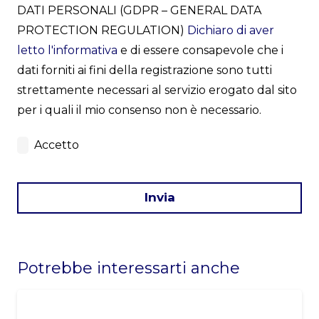
DATI PERSONALI (GDPR – GENERAL DATA
PROTECTION REGULATION)
Dichiaro di aver
letto l'informativa
e di essere consapevole che i
dati forniti ai fini della registrazione sono tutti
strettamente necessari al servizio erogato dal sito
per i quali il mio consenso non è necessario.
Accetto
Invia
This
field
Potrebbe interessarti anche
should
be
left