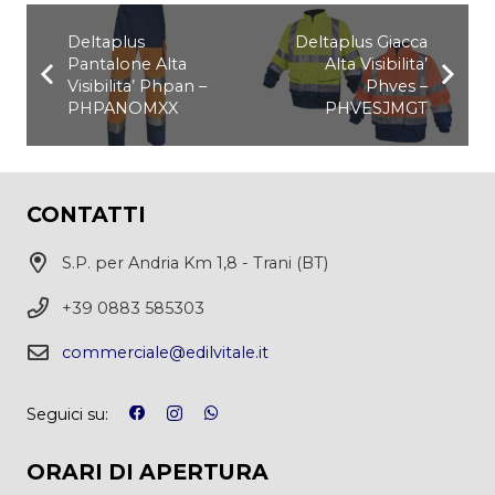
Deltaplus
Deltaplus Giacca
Pantalone Alta
Alta Visibilita’
Visibilita’ Phpan –
Phves –
PHPANOMXX
PHVESJMGT
CONTATTI
S.P. per Andria Km 1,8 - Trani (BT)
+39 0883 585303
commerciale@edilvitale.it
Seguici su:
ORARI DI APERTURA