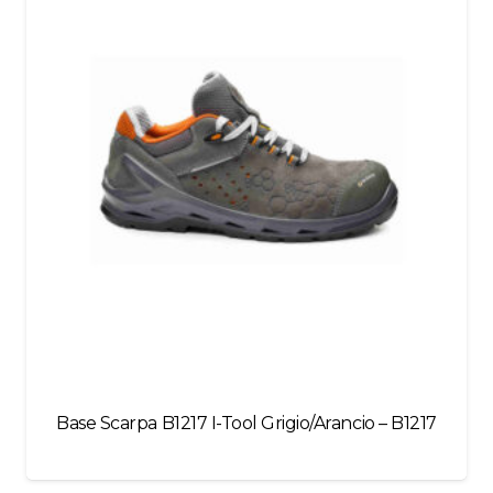
blank
Base Scarpa B1217 I-Tool Grigio/Arancio – B1217