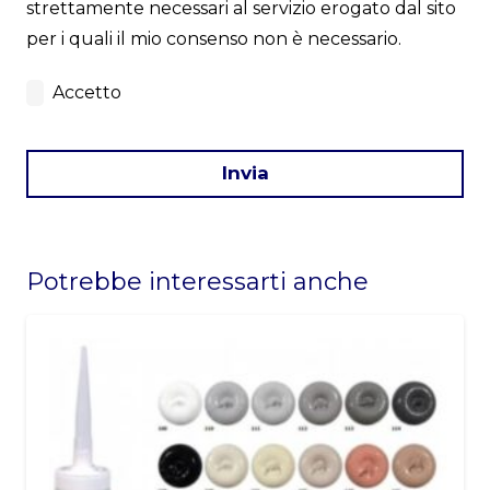
strettamente necessari al servizio erogato dal sito
per i quali il mio consenso non è necessario.
Accetto
Invia
This
field
Potrebbe interessarti anche
should
be
left
blank