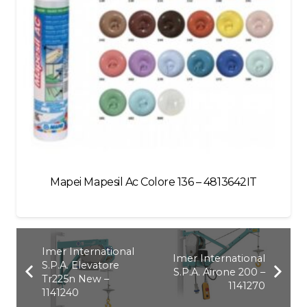
Mapei Mapesil Ac Colore 136 – 4813642IT
Imer International
Imer International
S.P.A. Elevatore
S.P.A. Airone 200 –
Tr225n New –
1141270
1141240