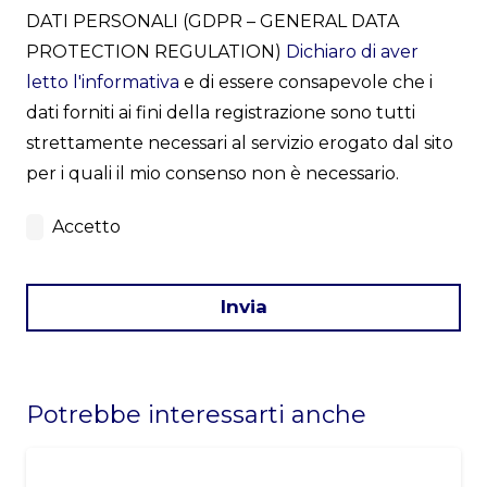
DATI PERSONALI (GDPR – GENERAL DATA
PROTECTION REGULATION)
Dichiaro di aver
letto l'informativa
e di essere consapevole che i
dati forniti ai fini della registrazione sono tutti
strettamente necessari al servizio erogato dal sito
per i quali il mio consenso non è necessario.
Accetto
Invia
This
field
Potrebbe interessarti anche
should
be
left