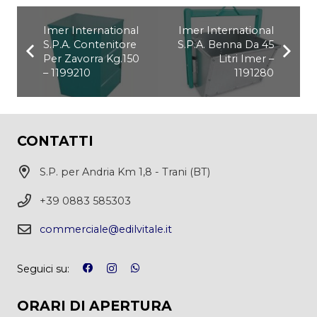
Imer International
Imer International
S.P.A. Contenitore
S.P.A. Benna Da 45
Per Zavorra Kg.150
Litri Imer –
– 1199210
1191280
CONTATTI
S.P. per Andria Km 1,8 - Trani (BT)
+39 0883 585303
commerciale@edilvitale.it
Seguici su:
ORARI DI APERTURA