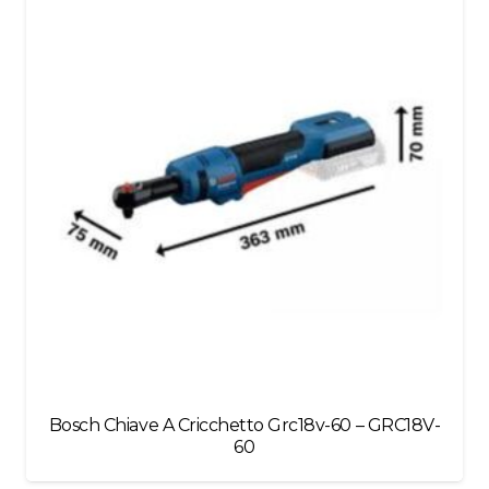
blank
Bosch Chiave A Cricchetto Grc18v-60 – GRC18V-
60