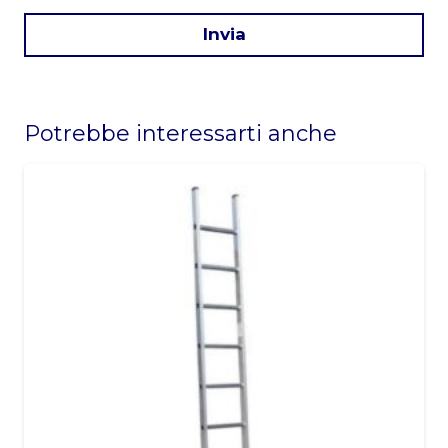
Invia
This
field
Potrebbe interessarti anche
should
be
left
blank