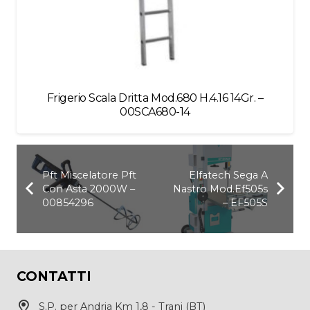
Frigerio Scala Dritta Mod.680 H.4.16 14Gr. –
00SCA680-14
Pft Miscelatore Pft
Elfatech Sega A
Con Asta 2000W –
Nastro Mod.Ef505s
00854296
– EF505S
CONTATTI
S.P. per Andria Km 1,8 - Trani (BT)