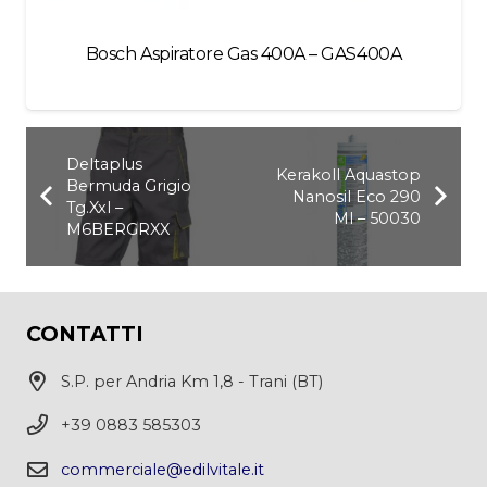
Bosch Aspiratore Gas 400A – GAS400A
Deltaplus
Kerakoll Aquastop
Bermuda Grigio
Nanosil Eco 290
Tg.Xxl –
Ml – 50030
M6BERGRXX
CONTATTI
S.P. per Andria Km 1,8 - Trani (BT)
+39 0883 585303
commerciale@edilvitale.it