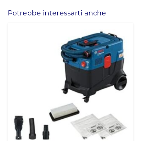
field
Potrebbe interessarti anche
should
be
left
blank