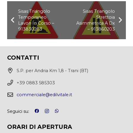
Sisas Triangolo
Sisas Triangolo
Temporaneo
Strettoia
Lavori In Corso –
Asimmetrica A Dx
913830203
– 913860203
CONTATTI
S.P. per Andria Km 1,8 - Trani (BT)
+39 0883 585303
commerciale@edilvitale.it
Seguici su:
ORARI DI APERTURA