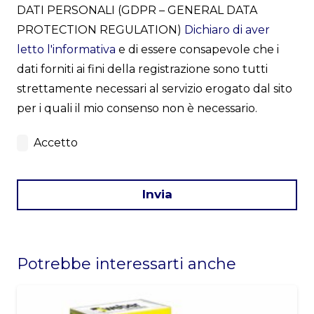
DATI PERSONALI (GDPR – GENERAL DATA
PROTECTION REGULATION)
Dichiaro di aver
letto l'informativa
e di essere consapevole che i
dati forniti ai fini della registrazione sono tutti
strettamente necessari al servizio erogato dal sito
per i quali il mio consenso non è necessario.
Accetto
Invia
This
field
Potrebbe interessarti anche
should
be
left