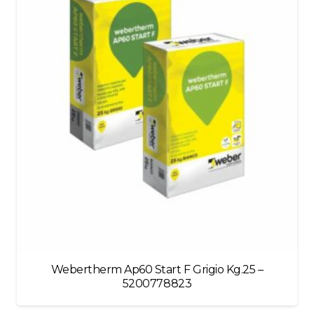
blank
Webertherm Ap60 Start F Grigio Kg.25 –
5200778823