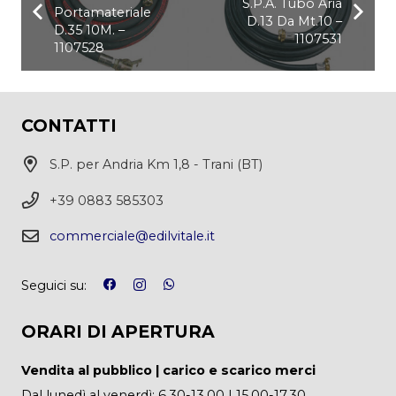
S.P.A. Tubo Aria
Portamateriale
D.13 Da Mt.10 –
D.35 10M. –
1107531
1107528
CONTATTI
S.P. per Andria Km 1,8 - Trani (BT)
+39 0883 585303
commerciale@edilvitale.it
Seguici su:
ORARI DI APERTURA
Vendita al pubblico | carico e scarico merci
Dal lunedì al venerdì: 6.30-13.00 | 15.00-17.30