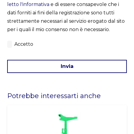
letto l'informativa
e di essere consapevole che i
dati forniti ai fini della registrazione sono tutti
strettamente necessari al servizio erogato dal sito
per i quali il mio consenso non è necessario.
Accetto
Invia
This
field
Potrebbe interessarti anche
should
be
left
blank