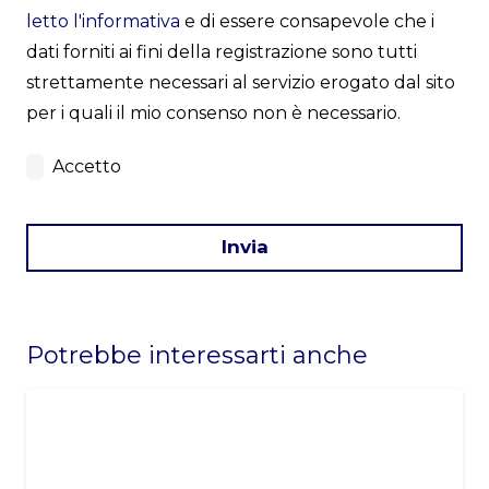
letto l'informativa
e di essere consapevole che i
dati forniti ai fini della registrazione sono tutti
strettamente necessari al servizio erogato dal sito
per i quali il mio consenso non è necessario.
Accetto
Invia
This
field
Potrebbe interessarti anche
should
be
left
blank