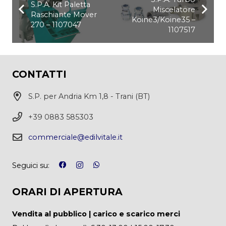
S.P.A. Kit Paletta
Miscelatore
Raschiante Mover
Koine3/Koine35 –
270 – 1107047
1107517
CONTATTI
S.P. per Andria Km 1,8 - Trani (BT)
+39 0883 585303
commerciale@edilvitale.it
Seguici su:
ORARI DI APERTURA
Vendita al pubblico | carico e scarico merci