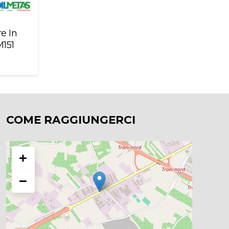
e In
M151
COME RAGGIUNGERCI
+
−