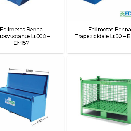
Edilmetas Benna
Edilmetas Benn
tosvuotante Lt.600 –
Trapezioidale Lt.90 –
EM157