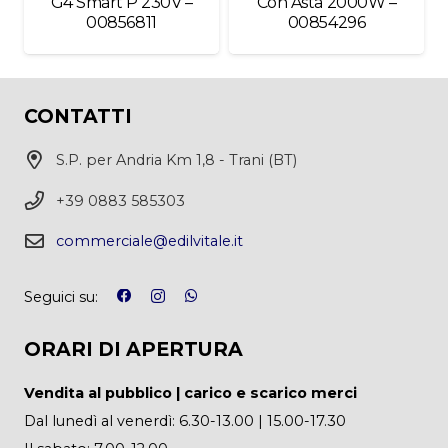
G4 Smart P 230V –
Con Asta 2000W –
00856811
00854296
CONTATTI
S.P. per Andria Km 1,8 - Trani (BT)
+39 0883 585303
commerciale@edilvitale.it
Seguici su:
ORARI DI APERTURA
Vendita al pubblico | carico e scarico merci
Dal lunedì al venerdì: 6.30-13.00 | 15.00-17.30