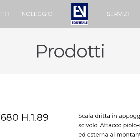
TTI
NOLEGGIO
SERVIZI
Prodotti
.680 H.1.89
Scala dritta in appogg
scivolo. Attacco piol
ed esterna al montan