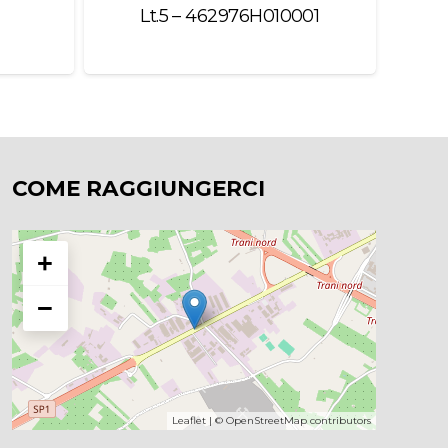
Lt.5 – 462976H010001
Si
COME RAGGIUNGERCI
+
−
Leaflet
| ©
OpenStreetMap
contributors