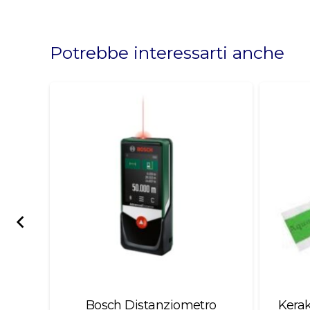
This
field
should
Potrebbe interessarti anche
be
left
blank
18V
Bosch Distanziometro
Kerak