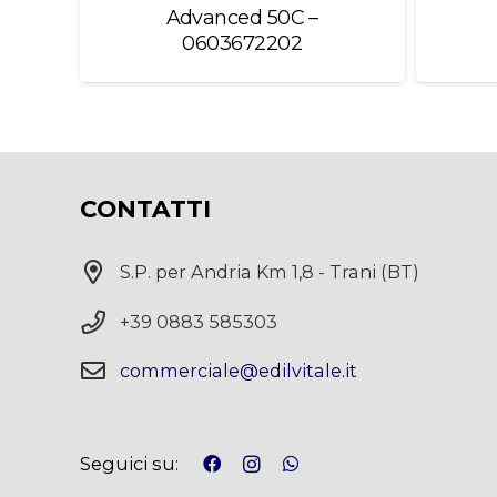
00
Advanced 50C –
0603672202
CONTATTI
S.P. per Andria Km 1,8 - Trani (BT)
+39 0883 585303
commerciale@edilvitale.it
Seguici su: