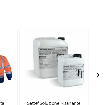
lta
Settef Soluzione Risanante
M