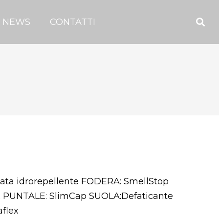
NEWS
CONTATTI
sata idrorepellente FODERA: SmellStop
x PUNTALE: SlimCap SUOLA:Defaticante
aflex