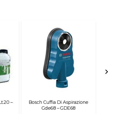
Lt.20 –
Bosch Cuffia Di Aspirazione
Se
Gde68 – GDE68