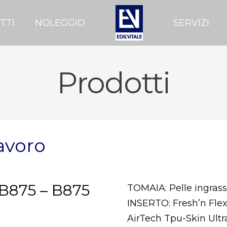
TTI
NOLEGGIO
SERVIZI
Prodotti
avoro
 B875 – B875
TOMAIA: Pelle ingras
INSERTO: Fresh’n Fle
AirTech Tpu-Skin Ultr