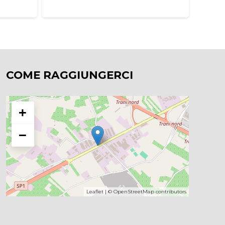
COME RAGGIUNGERCI
+
−
Leaflet
| ©
OpenStreetMap
contributors