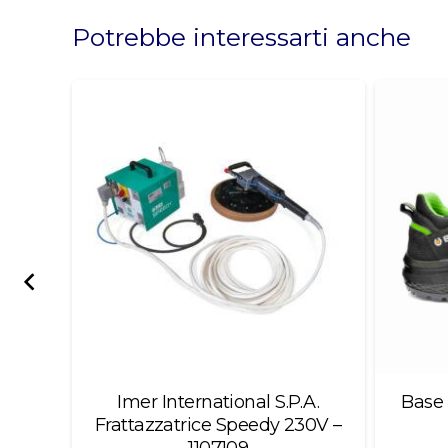
should
Potrebbe interessarti anche
be
left
blank
mento
Imer International S.P.A.
Base 
3010
Frattazzatrice Speedy 230V –
1107109