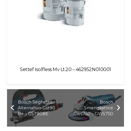
Settef Isolfless Mv Lt.20 – 462952N010001
Bosch Seghetto
Bosch
Alternativo Gst90
Smerigliatrice
Be – GST90BE
Gws750 – GWS750