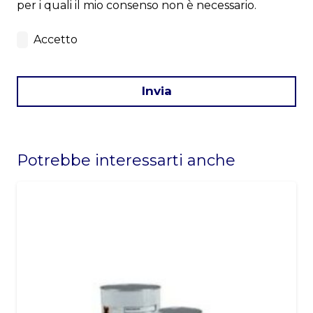
per i quali il mio consenso non è necessario.
Accetto
Invia
This
field
Potrebbe interessarti anche
should
be
left
blank