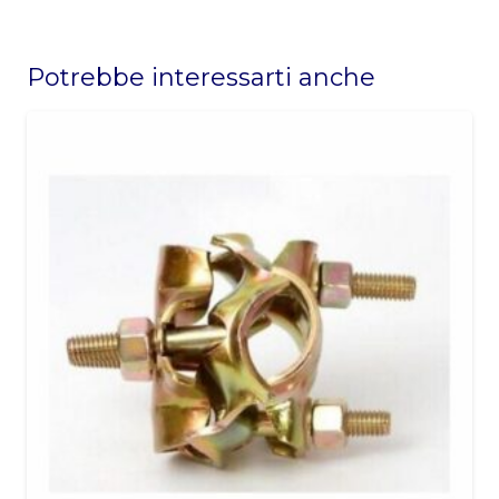
This
field
Potrebbe interessarti anche
should
be
left
blank