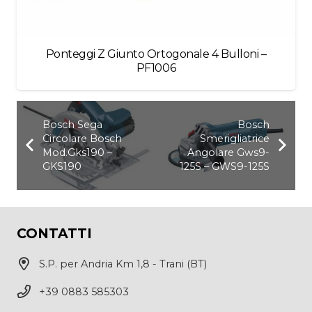
Ponteggi Z Giunto Ortogonale 4 Bulloni –
PF1006
Bosch Sega
Bosch
Circolare Bosch
Smerigliatrice
Mod.Gks190 –
Angolare Gws9-
GKS190
125S – GWS9-125S
CONTATTI
S.P. per Andria Km 1,8 - Trani (BT)
+39 0883 585303