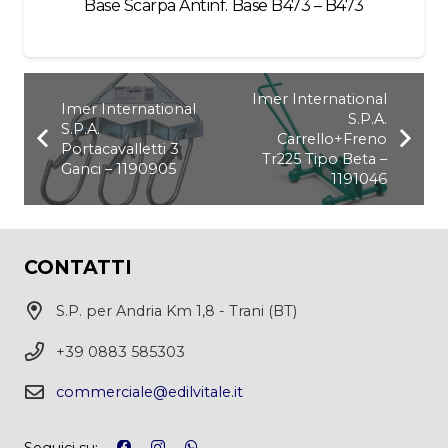
Base Scarpa Antinf. Base B473 – B473
Imer International
Imer International
S.P.A.
S.P.A.
Carrello+Freno
Portacavalletti 3
Tr225 Tipo Beta –
Ganci – 1190905
1191046
CONTATTI
S.P. per Andria Km 1,8 - Trani (BT)
+39 0883 585303
commerciale@edilvitale.it
Seguici su: