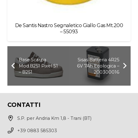
De Santis Nastro Segnaletico Giallo Gas Mt.200
– 55093
Base Scarpa
Sisas Batteria 4R25
Mod.B251 Pixel S1
6V 7Ah Ecologica –
– B251
200300016
CONTATTI
S.P. per Andria Km 1,8 - Trani (BT)
+39 0883 585303