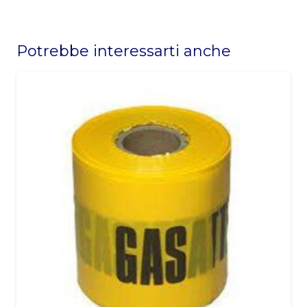
This
field
Potrebbe interessarti anche
should
be
left
blank