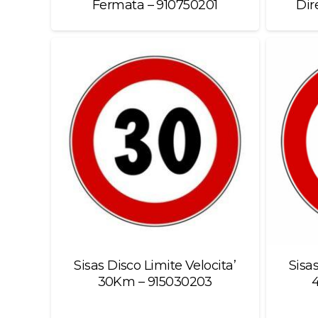
Fermata – 910750201
Dir
Sisas Disco Limite Velocita’
Sisas
30Km – 915030203