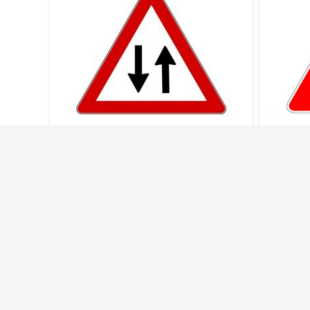
Sisas Triangolo Temporaneo
Sisas
Doppio Senso – 913900203
Lavor
CONTATTI