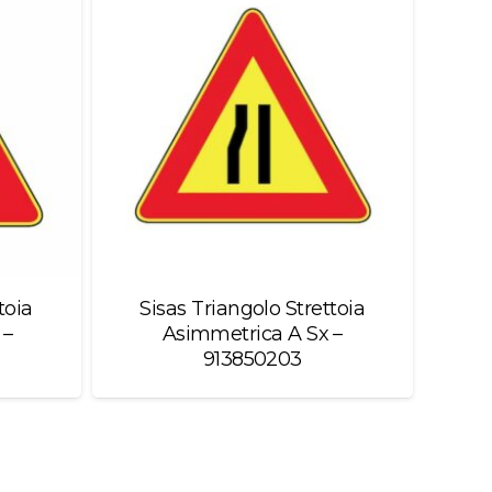
toia
Sisas Triangolo Strettoia
 –
Asimmetrica A Sx –
913850203