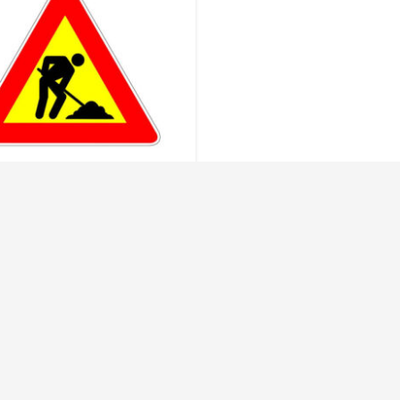
 Triangolo Temporaneo
i In Corso – 913830203
ORARI DI APERTURA