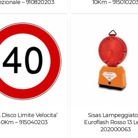
ezionale – 910820203
10Km – 91501020
 Disco Limite Velocita’
Sisas Lampeggiato
40Km – 915040203
Euroflash Rosso 13 L
202000063