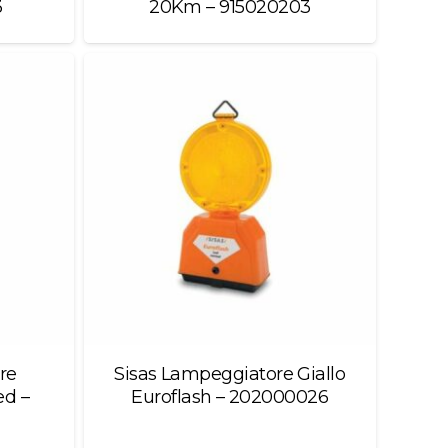
3
20Km – 915020203
re
Sisas Lampeggiatore Giallo
ed –
Euroflash – 202000026