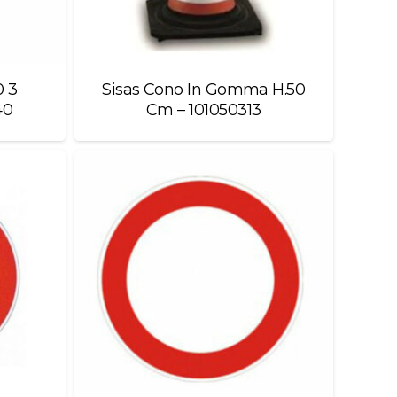
0 3
Sisas Cono In Gomma H.50
40
Cm – 101050313