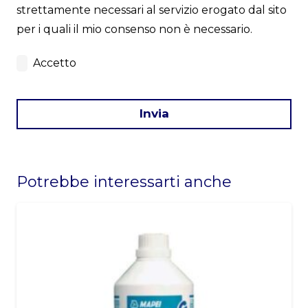
strettamente necessari al servizio erogato dal sito
per i quali il mio consenso non è necessario.
Accetto
Invia
This
field
Potrebbe interessarti anche
should
be
left
blank