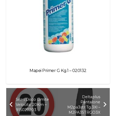
Mapei Primer G Kg.1 – 020132
Deltaplus
Sisas Disco Limite
Pantalone
Velocita’ 20Km –
M2pa3str Tg.3Xl –
915020203
M2PA3STRGO3X