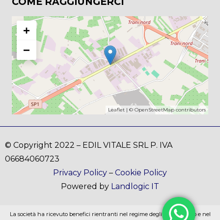
COME RAGGIUNGERCI
+
−
Leaflet
| ©
OpenStreetMap
contributors
© Copyright 2022 – EDIL VITALE SRL P. IVA
06684060723
Privacy Policy
–
Cookie Policy
Powered by
Landlogic IT
La società ha ricevuto benefici rientranti nel regime degli aiuti di stato e nel