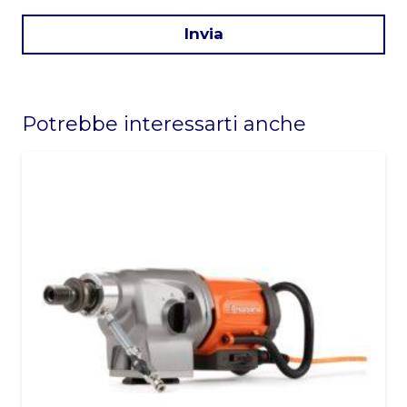
Invia
This
field
Potrebbe interessarti anche
should
be
left
blank