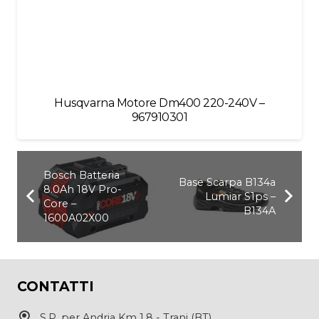
Husqvarna Motore Dm400 220-240V –
967910301
Bosch Batteria
Base Scarpa B134a
8.0Ah 18V Pro-
Lumiar S1ps –
Core –
B134A
1600A02X00
CONTATTI
S.P. per Andria Km 1,8 - Trani (BT)