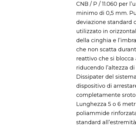
CNB / P / 11.060 per l
minimo di 0,5 mm. Può
deviazione standard di
utilizzato in orizzonta
della cinghia e l’imbr
che non scatta durant
reattivo che si blocc
riducendo l’altezza di
Dissipater del sistem
dispositivo di arrest
completamente srotola
Lunghezza 5 o 6 metri
poliammide rinforzata
standard all’estremit