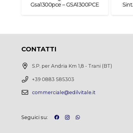
00550
Gsa1300pce – GSA1300PCE
Sint
CONTATTI
S.P. per Andria Km 1,8 - Trani (BT)
+39 0883 585303
commerciale@edilvitale.it
Seguici su: