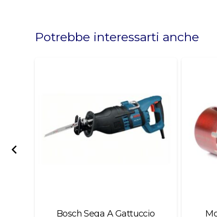
This
field
should
Potrebbe interessarti anche
be
left
blank
ante
Bosch Sega A Gattuccio
Mo