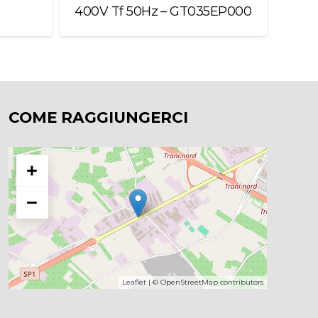
400V Tf 50Hz – GT035EP000
Gde
COME RAGGIUNGERCI
+
−
Leaflet
| ©
OpenStreetMap
contributors