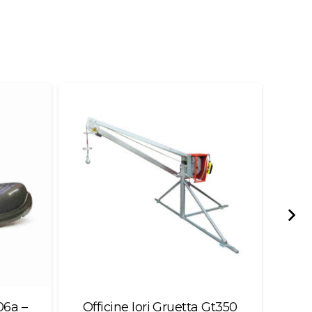
06a –
Officine Iori Gruetta Gt350
Bo