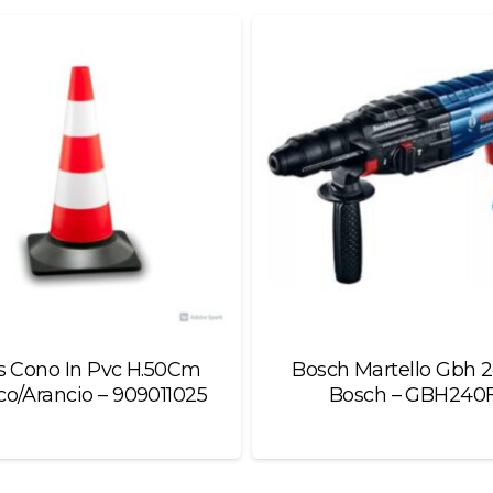
s Cono In Pvc H.50Cm
Bosch Martello Gbh 
co/Arancio – 909011025
Bosch – GBH240