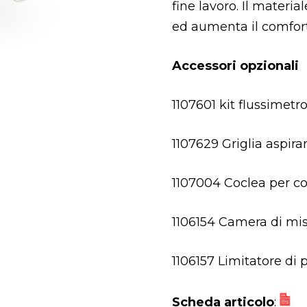
fine lavoro. Il materi
ed aumenta il comfort
Accessori opzionali
1107601 kit flussimetr
1107629 Griglia aspir
1107004 Coclea per co
1106154 Camera di mi
1106157 Limitatore di
Scheda articolo
: