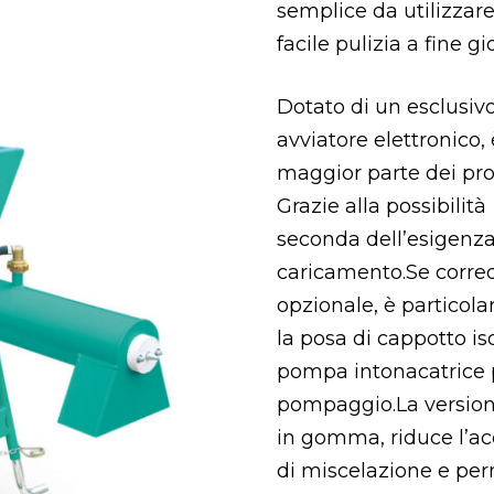
semplice da utilizzar
facile pulizia a fine gi
Dotato di un esclusivo
avviatore elettronico,
maggior parte dei prod
Grazie alla possibilità
seconda dell’esigenza,
caricamento.Se corred
opzionale, è particol
la posa di cappotto i
pompa intonacatrice 
pompaggio.La versio
in gomma, riduce l’ac
di miscelazione e per