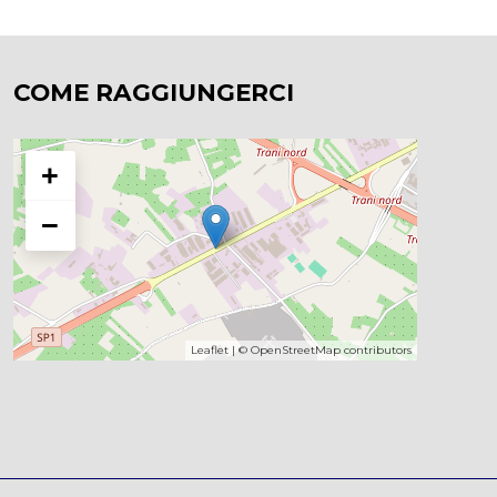
COME RAGGIUNGERCI
+
−
Leaflet
| ©
OpenStreetMap
contributors