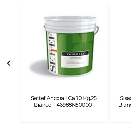
left
blank
ance
Settef Ancorall Ca 1.0 Kg.25
Sisa
Bianco – 46988N500001
Bian