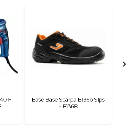
240 F
Base Base Scarpa B136b S1ps
F
– B136B
Pon