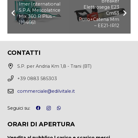
Breaker
Imer International
Elettrosega E23
S.P.A. Mescolatrice
Cm53
Mix 360 R Plus –
Rullo+Catena Mm
1194661
– EE21-IR12
CONTATTI
S.P. per Andria Km 1,8 - Trani (BT)
+39 0883 585303
commerciale@edilvitale.it
Seguici su:
ORARI DI APERTURA
Vendita al pubblico | carico e scarico merci