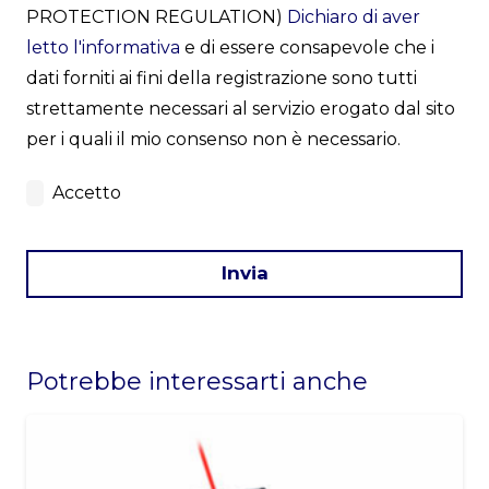
PROTECTION REGULATION)
Dichiaro di aver
letto l'informativa
e di essere consapevole che i
dati forniti ai fini della registrazione sono tutti
strettamente necessari al servizio erogato dal sito
per i quali il mio consenso non è necessario.
Accetto
Invia
This
field
Potrebbe interessarti anche
should
be
left
blank