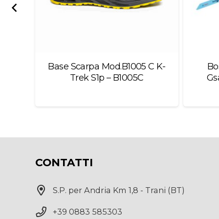
.A.
Base Scarpa Mod.B1005 C K-
Bo
asca
Trek S1p – B1005C
Gs
CONTATTI
S.P. per Andria Km 1,8 - Trani (BT)
+39 0883 585303