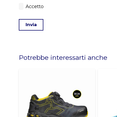
Accetto
Invia
This
field
should
Potrebbe interessarti anche
be
left
blank