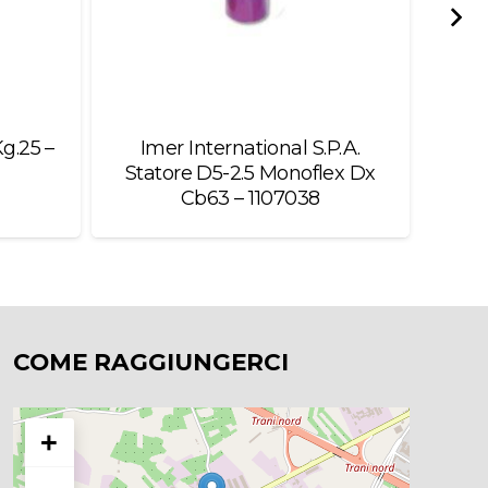
g.25 –
Imer International S.P.A.
Bo
Statore D5-2.5 Monoflex Dx
Cb63 – 1107038
COME RAGGIUNGERCI
+