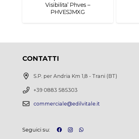
ra
Visibilita’ Phves –
PHVESJMXG
CONTATTI
S.P. per Andria Km 1,8 - Trani (BT)
+39 0883 585303
commerciale@edilvitale.it
Seguici su: