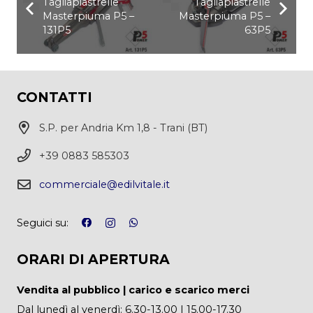
Tagliapiastrelle
Tagliapiastrelle
Masterpiuma P5 –
Masterpiuma P5 –
131P5
63P5
CONTATTI
S.P. per Andria Km 1,8 - Trani (BT)
+39 0883 585303
commerciale@edilvitale.it
Seguici su:
ORARI DI APERTURA
Vendita al pubblico | carico e scarico merci
Dal lunedì al venerdì: 6.30-13.00 | 15.00-17.30