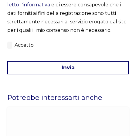
letto l'informativa
e di essere consapevole che i
dati forniti ai fini della registrazione sono tutti
strettamente necessari al servizio erogato dal sito
per i quali il mio consenso non è necessario.
Accetto
Invia
This
field
Potrebbe interessarti anche
should
be
left
blank