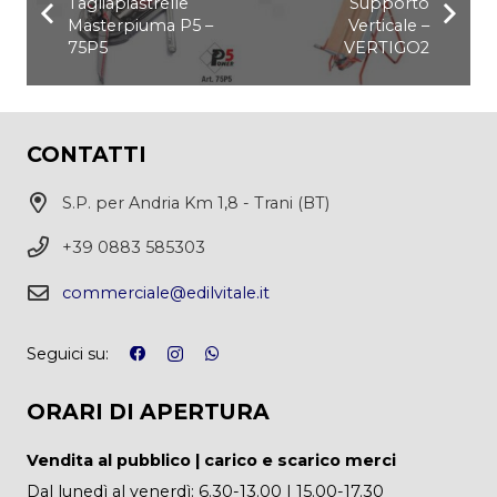
Tagliapiastrelle
Supporto
Masterpiuma P5 –
Verticale –
75P5
VERTIGO2
CONTATTI
S.P. per Andria Km 1,8 - Trani (BT)
+39 0883 585303
commerciale@edilvitale.it
Seguici su:
ORARI DI APERTURA
Vendita al pubblico | carico e scarico merci
Dal lunedì al venerdì: 6.30-13.00 | 15.00-17.30