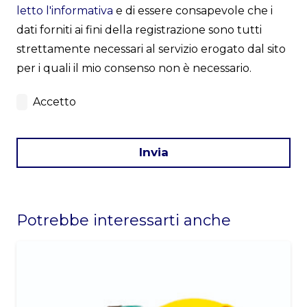
letto l'informativa
e di essere consapevole che i
dati forniti ai fini della registrazione sono tutti
strettamente necessari al servizio erogato dal sito
per i quali il mio consenso non è necessario.
Accetto
Invia
This
field
Potrebbe interessarti anche
should
be
left
blank